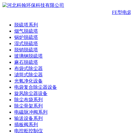
FE型电
脱硫塔系列
烟气脱硫塔
锅炉脱硫塔
湿式脱硫塔
脱销脱硫塔
玻璃钢脱硫塔
麻石脱硫塔
布袋式除尘器
滤筒式除尘器
光氧净化设备
电袋复合除尘器设备
旋风除尘器设备
除尘布袋系列
除尘骨架系列
电磁脉冲阀系列
输送设备系列
插板阀系列
电控柜控制仪