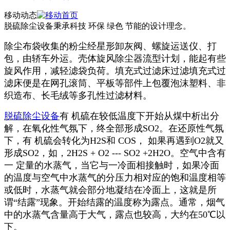
移动动态
脱硫除尘设备秉承科技 环保 绿色 节能的设计理念。
除尘布袋收集的粉尘经星形卸灰阀、螺旋运送仪、打
包，由轿车外运。壳体旋风除尘器流型计划，能起有些
旋风作用，减轻滤袋负荷。填充式过滤床过滤填充式过
滤床便是在网孔滚筒、平板等部件上包覆泡沫塑料、非
织造布、长毛绒等多孔性过滤材料。
脱硫除尘设备
有 机硫在较低温度下开始从煤中析出分
解，在氧化性气氛下，终全部形成SO2。在还原性气氛
下，有 机硫会转化为H2S和 COS， 如果再遇到O2就又
形成SO2，如，2H2S + O2 --- SO2 +2H2O。空气中含有
一 定量的水蒸气，当它与一冷面相接触时，如果冷面
的温度与空气中水蒸气的分压力相对应的饱和温度相等
或低时，水蒸气就会部分地凝结在冷面上，这就是所
谓“结露”现象。开始结露的温度称为露点。通常，烟气
中的水蒸气含量高于大气，露点也较高，大约在50℃以
下。