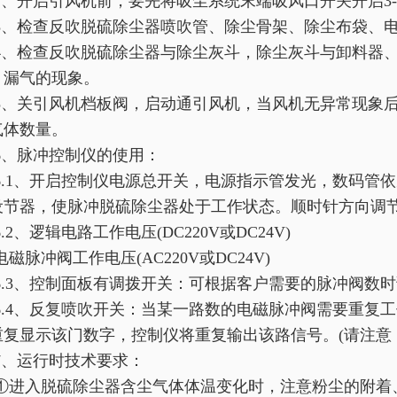
2、开启引风机前，要先将吸尘系统末端吸风口开关开启3
3、检查反吹脱硫除尘器喷吹管、除尘骨架、除尘布袋、
4、检查反吹脱硫除尘器与除尘灰斗，除尘灰斗与卸料器
、漏气的现象。
5、关引风机档板阀，启动通引风机，当风机无异常现象后
气体数量。
6、脉冲控制仪的使用：
6.1、开启控制仪电源总开关，电源指示管发光，数码管
设节器，使脉冲脱硫除尘器处于工作状态。顺时针方向调
6.2、逻辑电路工作电压(DC220V或DC24V)
电磁脉冲阀工作电压(AC220V或DC24V)
6.3、控制面板有调拨开关：可根据客户需要的脉冲阀数时
6.4、反复喷吹开关：当某一路数的电磁脉冲阀需要重复
重复显示该门数字，控制仪将重复输出该路信号。(请注意
7、运行时技术要求：
①进入脱硫除尘器含尘气体体温变化时，注意粉尘的附着