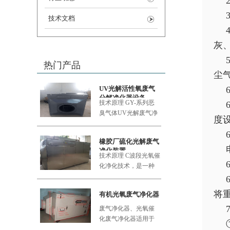
技术文档
灰
热门产品
尘
UV光解活性氧废气
分解净化器设备
技术原理 GY-系列恶
臭气体UV
光解废气净
度
化设备采用的大功率
橡胶厂硫化光解废气
净化装置
技术原理 C波段光氧催
化净化技术，是一种
利用新型的复合纳米
功能材料
将
有机光氧废气净化器
废气净化器、光氧催
化废气净化器适用于
食品加工厂、肉类加