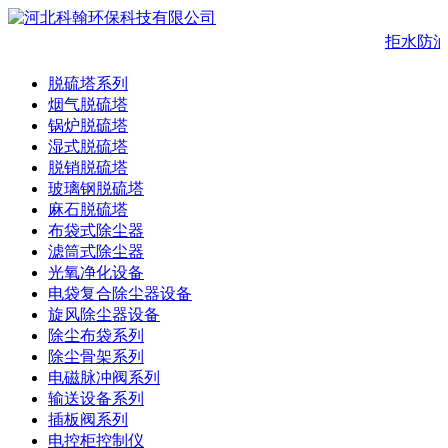
拒水防
脱硫塔系列
烟气脱硫塔
锅炉脱硫塔
湿式脱硫塔
脱销脱硫塔
玻璃钢脱硫塔
麻石脱硫塔
布袋式除尘器
滤筒式除尘器
光氧净化设备
电袋复合除尘器设备
旋风除尘器设备
除尘布袋系列
除尘骨架系列
电磁脉冲阀系列
输送设备系列
插板阀系列
电控柜控制仪