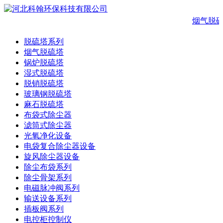
烟气脱
脱硫塔系列
烟气脱硫塔
锅炉脱硫塔
湿式脱硫塔
脱销脱硫塔
玻璃钢脱硫塔
麻石脱硫塔
布袋式除尘器
滤筒式除尘器
光氧净化设备
电袋复合除尘器设备
旋风除尘器设备
除尘布袋系列
除尘骨架系列
电磁脉冲阀系列
输送设备系列
插板阀系列
电控柜控制仪