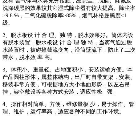
及有 害气体与水雾充分接触，故除尘、脱硫、除氮及
洗涤碳黑的效果较其它湿式除尘器有较大提高。除尘率
≥9 8 %，二氧化硫脱除率≥85%，烟气林格曼黑度<1
级。
2、脱水板设 计 合 理、独 特，脱水效果好。筒体内设
有脱水装置，脱水板设 计 合 理 独 特，当雾气通过脱
水装置时，被碰撞截流变向，沿筒壁流下，防止了二次
带水，脱水效 率 高。
3、体积小、重量轻、占地面积小，安装运输方便。本
产品圆柱形体，属整体结构，出厂时自带支架，安装、
移装非常方便，可根据地方大小地面形势，以左右吊
挂，架空敷设等各种方式安装，适应性极 强。
4、操作相对简单、方便，维修量极 少，易于操作、管
理、维护，运行率高，适应各种不同的工作环境。