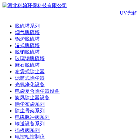
UV光解
脱硫塔系列
烟气脱硫塔
锅炉脱硫塔
湿式脱硫塔
脱销脱硫塔
玻璃钢脱硫塔
麻石脱硫塔
布袋式除尘器
滤筒式除尘器
光氧净化设备
电袋复合除尘器设备
旋风除尘器设备
除尘布袋系列
除尘骨架系列
电磁脉冲阀系列
输送设备系列
插板阀系列
电控柜控制仪