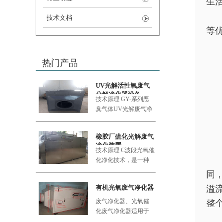
生
技术文档
等
热门产品
UV光解活性氧废气
分解净化器设备
技术原理 GY-系列恶
臭气体UV
光解废气净
化设备采用的大功率
橡胶厂硫化光解废气
净化装置
技术原理 C波段光氧催
化净化技术，是一种
利用新型的复合纳米
同
功能材料
有机光氧废气净化器
溢
废气净化器、光氧催
整
化废气净化器适用于
食品加工厂、肉类加