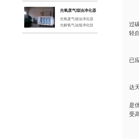
工厂、屠
光氧废气烟油净化器
光氧废气烟油净化器
过
光解氧气油烟净化技
术利用紫外线与空气
轻
中的氧气
已
达
是
受