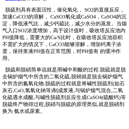
脱硫剂具有表面活性，催化氧化， SO2的直接反应，
加速CaCO3的溶解， CaSO3氧化成CaSO4，CaSO4的沉
淀，降低液气比，减少钙硫比，减少水分的蒸发。当烟
气入口SO2浓度增加，高于设计值时，吸收塔反应池内
PH值降低，需要大的Ca/S比时，在吸收塔反应池容积
不需扩大的情况下，CaCO3能够溶解，增加钙离子浓
度，保持浆液PH值在正常范围，对PH值有 的缓冲作
用。
脱硫和脱硝简单说就是用碱中和酸的过程.脱硫就是脱
去锅炉烟气中所含的二氧化硫,脱销就是脱去锅炉烟气
中所含的氮氧化物.脱硫的过程就是将碱性脱硫剂(如石
灰石,CaO,氢氧化钠等)制成浆液,与锅炉烟气混合,二氧
化硫遇水成酸,与碱性脱硫剂反应生成CaSO4(硫酸钙)等
脱硫终产物得过程,脱硝与脱硫的原理类似,就是脱硝剂
换为 氨水或尿素。