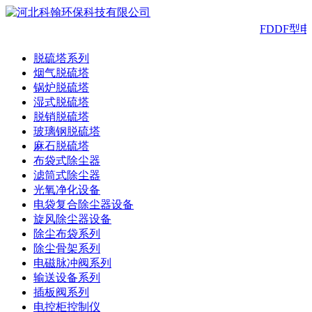
FDDF型
脱硫塔系列
烟气脱硫塔
锅炉脱硫塔
湿式脱硫塔
脱销脱硫塔
玻璃钢脱硫塔
麻石脱硫塔
布袋式除尘器
滤筒式除尘器
光氧净化设备
电袋复合除尘器设备
旋风除尘器设备
除尘布袋系列
除尘骨架系列
电磁脉冲阀系列
输送设备系列
插板阀系列
电控柜控制仪