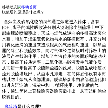
移动动态
脱硫塔的原理是什么呢？
含烟尘及硫氧化物的烟气通过烟道进入筒体，含有
[OH-]离子的碱性吸收液分别从滤泡除尘脱硫塔上中下
部由螺旋喷嘴喷出，形成与烟气成逆向的多排高速雾化
水幕，增加了烟尘硫氧化物与水的碰撞概率，并充分利
用雾化液滴的速度来造成很高的气液相对速度，以除尘
器的除尘和脱硫效果。同时气体经过筛板时对筛板上的
液层产生鼓泡作用，增加了气液传质的表面积和湍动状
态，提高了传质速率，二氧化硫与碱液发生气液传质，
从而进一步提高了脱硫除尘器的效果。脱硫生成物随水
流到脱硫塔底部，从溢水孔排走，在筒体底部设有水封
槽以防止烟气从底部泄漏。脱硫塔废水由底部溢流孔排
出进入沉淀池，沉淀中和 ，循环使用。净化后的气
体，通过筒体上部经除雾器除雾后排出，从而达到除尘
脱硫目的。
脱硫塔
是什么原理?