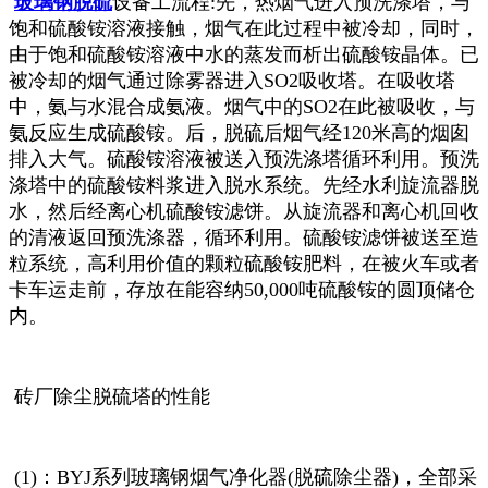
玻璃钢脱硫
设备工流程:
先，热烟气进入预洗涤塔，与
饱和硫酸铵溶液接触，烟气在此过程中被冷却，同时，
由于饱和硫酸铵溶液中水的蒸发而析出硫酸铵晶体。已
被冷却的烟气通过除雾器进入SO2吸收塔。在吸收塔
中，氨与水混合成氨液。烟气中的SO2在此被吸收，与
氨反应生成硫酸铵。
后，脱硫后烟气经120米高的烟囱
排入大气。硫酸铵溶液被送入预洗涤塔循环利用。预洗
涤塔中的硫酸铵料浆进入脱水系统。先经水利旋流器脱
水，然后经离心机硫酸铵滤饼。从旋流器和离心机回收
的清液返回预洗涤器，循环利用。硫酸铵滤饼被送至造
粒系统，高利用价值的颗粒硫酸铵肥料，在被火车或者
卡车运走前，存放在能容纳50,000吨硫酸铵的圆顶储仓
内。
砖厂除尘脱硫塔的性能
(1)：BYJ系列玻璃钢烟气净化器(脱硫除尘器)，全部采