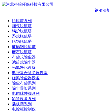
钢渣法烟
脱硫塔系列
烟气脱硫塔
锅炉脱硫塔
湿式脱硫塔
脱销脱硫塔
玻璃钢脱硫塔
麻石脱硫塔
布袋式除尘器
滤筒式除尘器
光氧净化设备
电袋复合除尘器设备
旋风除尘器设备
除尘布袋系列
除尘骨架系列
电磁脉冲阀系列
输送设备系列
插板阀系列
电控柜控制仪