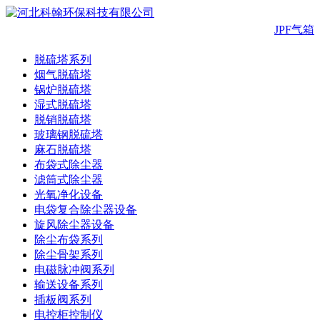
JPF气
脱硫塔系列
烟气脱硫塔
锅炉脱硫塔
湿式脱硫塔
脱销脱硫塔
玻璃钢脱硫塔
麻石脱硫塔
布袋式除尘器
滤筒式除尘器
光氧净化设备
电袋复合除尘器设备
旋风除尘器设备
除尘布袋系列
除尘骨架系列
电磁脉冲阀系列
输送设备系列
插板阀系列
电控柜控制仪