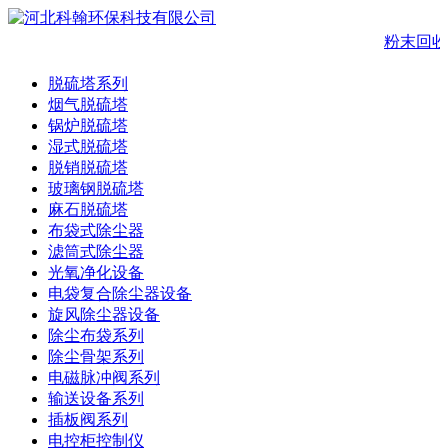
粉末回收
脱硫塔系列
烟气脱硫塔
锅炉脱硫塔
湿式脱硫塔
脱销脱硫塔
玻璃钢脱硫塔
麻石脱硫塔
布袋式除尘器
滤筒式除尘器
光氧净化设备
电袋复合除尘器设备
旋风除尘器设备
除尘布袋系列
除尘骨架系列
电磁脉冲阀系列
输送设备系列
插板阀系列
电控柜控制仪