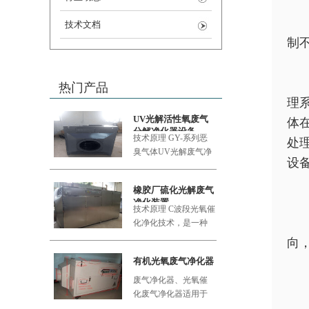
技术文档
制
热门产品
理
UV光解活性氧废气
体
分解净化器设备
技术原理 GY-系列恶
处
臭气体UV
光解废气净
设
化设备采用的大功率
橡胶厂硫化光解废气
净化装置
技术原理 C波段光氧催
化净化技术，是一种
利用新型的复合纳米
向
功能材料
有机光氧废气净化器
废气净化器、光氧催
化废气净化器适用于
食品加工厂、肉类加