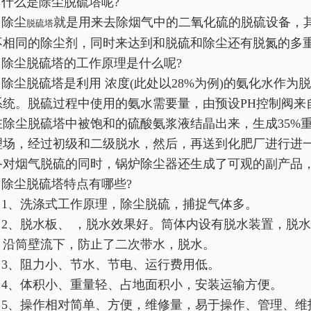
什么是除尘脱硫塔呢?
除尘
就是用来去除烟气中的二氧化硫的脱硫设备，
脱硫塔
不相同的除尘剂，同时来达到和脱硫和除尘还有脱氮的多
除尘脱硫塔的工作原理是什么呢?
除尘脱硫塔是利用 浓度(此处以28%为例)的氨化水作
系统。脱硫过程中使用的氨水需要量，由预设PH控制阀来
在除尘脱硫塔中被饱和的硫酸氨浆液结晶出来，生成35%
理场，经过初级和二级脱水，然后，再送到化肥厂进行进
备对烟气脱硫的同时，锅炉除尘器还生成了可观的副产品，
除尘脱硫塔特点有哪些?
1、洗涤式工作原理，除尘脱硫，捕捉气体多。
2、脱水板、 ，脱水效果好。筒体内设有脱水装置，脱水
，沿筒壁流下，防止了二次带水，脱水。
3、阻力小、节水、节电、运行费用低。
4、体积小、重量轻、占地面积小，安装运输方便。
5、操作相对简单、方便，维修量，易于操作、管理、维