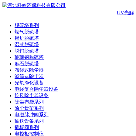
UV光解
脱硫塔系列
烟气脱硫塔
锅炉脱硫塔
湿式脱硫塔
脱销脱硫塔
玻璃钢脱硫塔
麻石脱硫塔
布袋式除尘器
滤筒式除尘器
光氧净化设备
电袋复合除尘器设备
旋风除尘器设备
除尘布袋系列
除尘骨架系列
电磁脉冲阀系列
输送设备系列
插板阀系列
电控柜控制仪