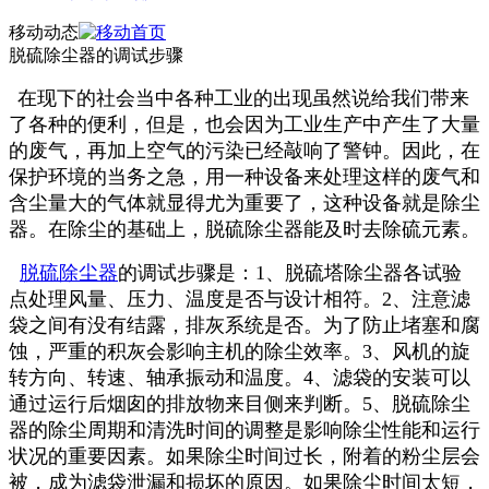
移动动态
脱硫除尘器的调试步骤
在现下的社会当中各种工业的出现虽然说给我们带来
了各种的便利，但是，也会因为工业生产中产生了大量
的废气，再加上空气的污染已经敲响了警钟。因此，在
保护环境的当务之急，用一种设备来处理这样的废气和
含尘量大的气体就显得尤为重要了，这种设备就是除尘
器。在除尘的基础上，脱硫除尘器能及时去除硫元素。
脱硫除尘器
的调试步骤是：1、脱硫塔除尘器各试验
点处理风量、压力、温度是否与设计相符。2、注意滤
袋之间有没有结露，排灰系统是否。为了防止堵塞和腐
蚀，严重的积灰会影响主机的除尘效率。3、风机的旋
转方向、转速、轴承振动和温度。4、滤袋的安装可以
通过运行后烟囱的排放物来目侧来判断。5、脱硫除尘
器的除尘周期和清洗时间的调整是影响除尘性能和运行
状况的重要因素。如果除尘时间过长，附着的粉尘层会
被，成为滤袋泄漏和损坏的原因。如果除尘时间太短，