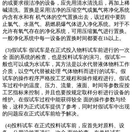
的或要求很洁净的设备，应先用清水清洗后，再加上稀
碱清洗。置换是采用洁净的压缩空气或氮气将净化系统
内含有水和有 机气体的空气置换出去，该过程中要防
止氯气、水蒸气、易燃易爆气体进入净化系统。对于不
允许有氧气存在的净化系统，可用压缩氮气进行置换。
一般净化系统中每一设备的置换时间都要在1h以上。
(3)假试车 假试车是在正式投入物料试车前进行的一次
全 面的系统的检查，也是投料试车的演习。假试车一
般也可以成为水试车，其方法是以水代替液体物料工作
介质，以空气代替被处理 气体物料而进行的试车。假
试车的操作程序严格按工艺规程和操作规程进行。假试
车过程中的温度、压力、流量、液面、时间等参数应按
工艺指标来控制，并且也要按规定取样分析进行设备的
维护。在假试车过程中能获得较全 面的操作参数与经
验，这样为正式试车提供了参考，同时对假试车中出现
的问题应在正式试车前给予解决。
(4)投料试车 在正式投料试车前，应首先对原料、设