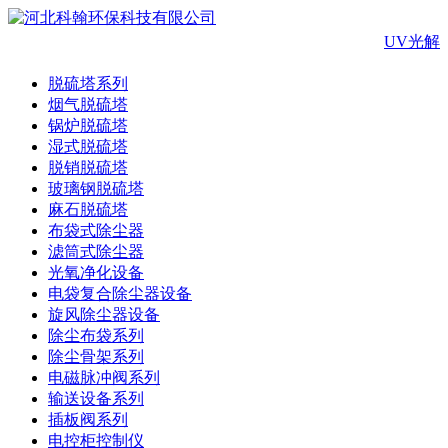
UV光解
脱硫塔系列
烟气脱硫塔
锅炉脱硫塔
湿式脱硫塔
脱销脱硫塔
玻璃钢脱硫塔
麻石脱硫塔
布袋式除尘器
滤筒式除尘器
光氧净化设备
电袋复合除尘器设备
旋风除尘器设备
除尘布袋系列
除尘骨架系列
电磁脉冲阀系列
输送设备系列
插板阀系列
电控柜控制仪