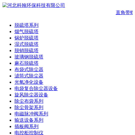
直角带螺
脱硫塔系列
烟气脱硫塔
锅炉脱硫塔
湿式脱硫塔
脱销脱硫塔
玻璃钢脱硫塔
麻石脱硫塔
布袋式除尘器
滤筒式除尘器
光氧净化设备
电袋复合除尘器设备
旋风除尘器设备
除尘布袋系列
除尘骨架系列
电磁脉冲阀系列
输送设备系列
插板阀系列
电控柜控制仪