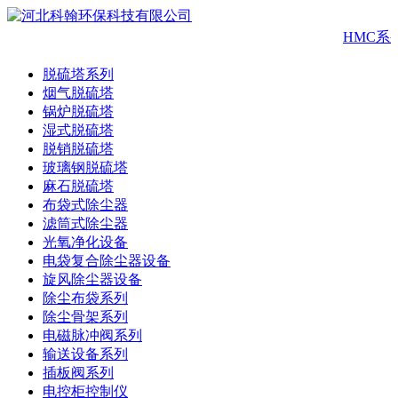
HMC系
脱硫塔系列
烟气脱硫塔
锅炉脱硫塔
湿式脱硫塔
脱销脱硫塔
玻璃钢脱硫塔
麻石脱硫塔
布袋式除尘器
滤筒式除尘器
光氧净化设备
电袋复合除尘器设备
旋风除尘器设备
除尘布袋系列
除尘骨架系列
电磁脉冲阀系列
输送设备系列
插板阀系列
电控柜控制仪