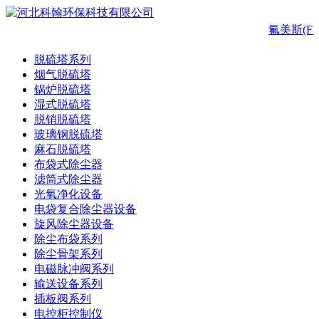
氟美斯(F
脱硫塔系列
烟气脱硫塔
锅炉脱硫塔
湿式脱硫塔
脱销脱硫塔
玻璃钢脱硫塔
麻石脱硫塔
布袋式除尘器
滤筒式除尘器
光氧净化设备
电袋复合除尘器设备
旋风除尘器设备
除尘布袋系列
除尘骨架系列
电磁脉冲阀系列
输送设备系列
插板阀系列
电控柜控制仪