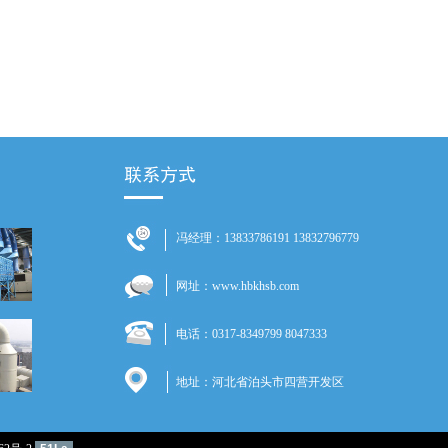
冯经理：13833786191 13832796779
网址：www.hbkhsb.com
电话：0317-8349799 8047333
地址：河北省泊头市四营开发区