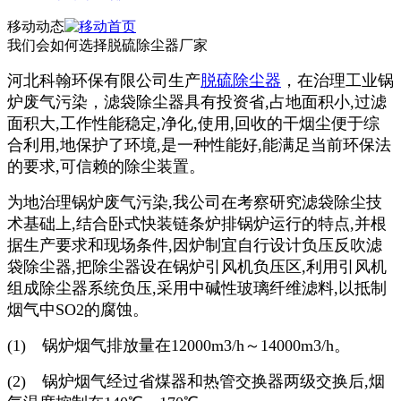
移动动态
我们会如何选择脱硫除尘器厂家
河北科翰环保有限公司生产
脱硫除尘器
，在治理工业锅
炉废气污染，滤袋除尘器具有投资省,占地面积小,过滤
面积大,工作性能稳定,净化,使用,回收的干烟尘便于综
合利用,地保护了环境,是一种性能好,能满足当前环保法
的要求,可信赖的除尘装置。
为地治理锅炉废气污染,我公司在考察研究滤袋除尘技
术基础上,结合卧式快装链条炉排锅炉运行的特点,并根
据生产要求和现场条件,因炉制宜自行设计负压反吹滤
袋除尘器,把除尘器设在锅炉引风机负压区,利用引风机
组成除尘器系统负压,采用中碱性玻璃纤维滤料,以抵制
烟气中SO2的腐蚀。
(1) 锅炉烟气排放量在12000m3/h～14000m3/h。
(2) 锅炉烟气经过省煤器和热管交换器两级交换后,烟