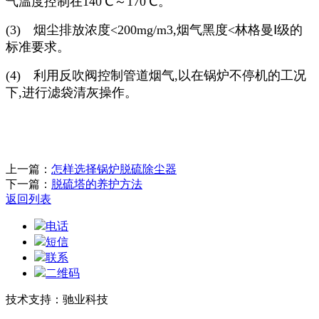
气温度控制在140℃～170℃。
(3) 烟尘排放浓度<200mg/m3,烟气黑度<林格曼Ⅰ级的
标准要求。
(4) 利用反吹阀控制管道烟气,以在锅炉不停机的工况
下,进行滤袋清灰操作。
上一篇：
怎样选择锅炉脱硫除尘器
下一篇：
脱硫塔的养护方法
返回列表
电话
短信
联系
二维码
技术支持：驰业科技