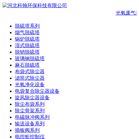
光氧废气
脱硫塔系列
烟气脱硫塔
锅炉脱硫塔
湿式脱硫塔
脱销脱硫塔
玻璃钢脱硫塔
麻石脱硫塔
布袋式除尘器
滤筒式除尘器
光氧净化设备
电袋复合除尘器设备
旋风除尘器设备
除尘布袋系列
除尘骨架系列
电磁脉冲阀系列
输送设备系列
插板阀系列
电控柜控制仪