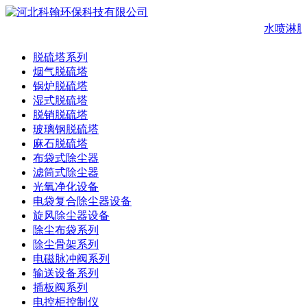
水喷淋脱
脱硫塔系列
烟气脱硫塔
锅炉脱硫塔
湿式脱硫塔
脱销脱硫塔
玻璃钢脱硫塔
麻石脱硫塔
布袋式除尘器
滤筒式除尘器
光氧净化设备
电袋复合除尘器设备
旋风除尘器设备
除尘布袋系列
除尘骨架系列
电磁脉冲阀系列
输送设备系列
插板阀系列
电控柜控制仪