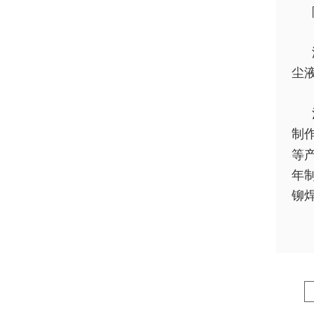
尘
制
等
年
铆