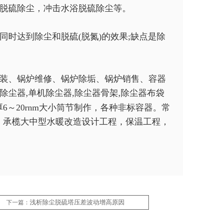
脱硫除尘，冲击水浴脱硫除尘等。
时达到除尘和脱硫(脱氮)的效果;缺点是除
装、锅炉维修、锅炉除垢、锅炉销售、容器
筒除尘器,单机除尘器,除尘器骨架,除尘器布袋
～20rnm大小筒节制作，各种非标容器。常
，承榄大中型水暖改造设计工程，保温工程，
浅析除尘脱硫塔压差波动增高原因
下一篇：