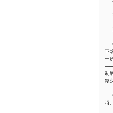
下
一
—
制
减
塔