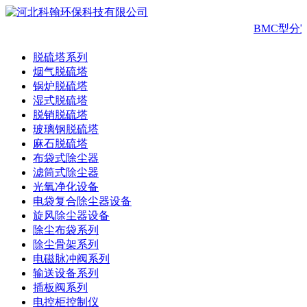
BMC型分
脱硫塔系列
烟气脱硫塔
锅炉脱硫塔
湿式脱硫塔
脱销脱硫塔
玻璃钢脱硫塔
麻石脱硫塔
布袋式除尘器
滤筒式除尘器
光氧净化设备
电袋复合除尘器设备
旋风除尘器设备
除尘布袋系列
除尘骨架系列
电磁脉冲阀系列
输送设备系列
插板阀系列
电控柜控制仪