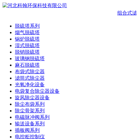
组合式滤
脱硫塔系列
烟气脱硫塔
锅炉脱硫塔
湿式脱硫塔
脱销脱硫塔
玻璃钢脱硫塔
麻石脱硫塔
布袋式除尘器
滤筒式除尘器
光氧净化设备
电袋复合除尘器设备
旋风除尘器设备
除尘布袋系列
除尘骨架系列
电磁脉冲阀系列
输送设备系列
插板阀系列
电控柜控制仪