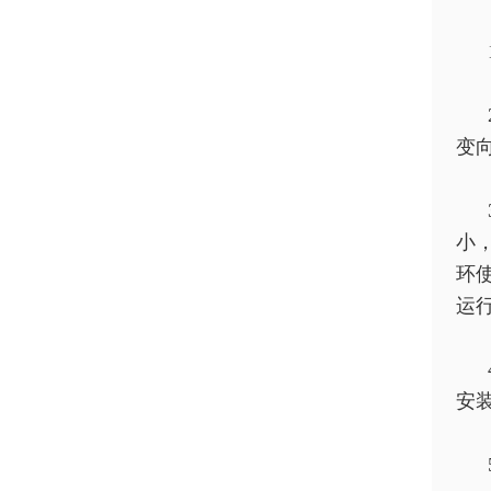
变
小，
环
运
安