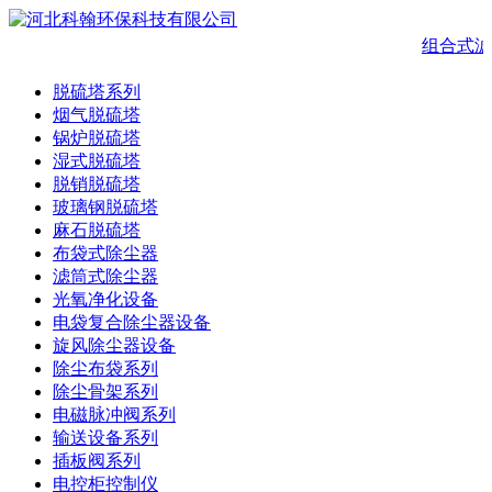
组合式滤
脱硫塔系列
烟气脱硫塔
锅炉脱硫塔
湿式脱硫塔
脱销脱硫塔
玻璃钢脱硫塔
麻石脱硫塔
布袋式除尘器
滤筒式除尘器
光氧净化设备
电袋复合除尘器设备
旋风除尘器设备
除尘布袋系列
除尘骨架系列
电磁脉冲阀系列
输送设备系列
插板阀系列
电控柜控制仪