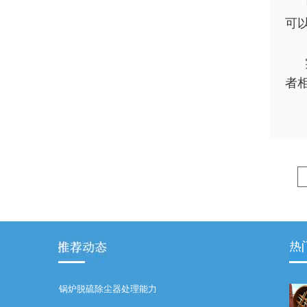
可
者相
锅炉脱硫除尘器处理能力