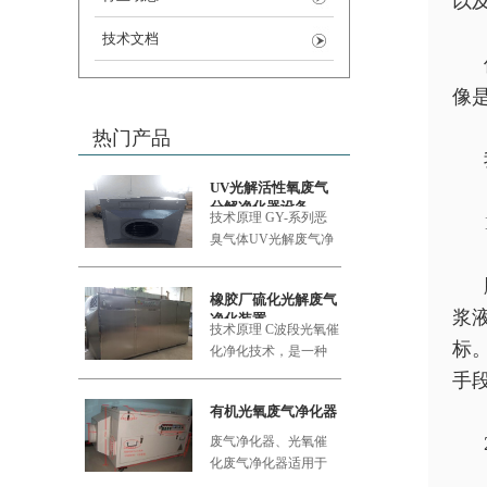
以
技术文档
像
热门产品
UV光解活性氧废气
分解净化器设备
技术原理 GY-系列恶
臭气体UV
光解废气净
化设备采用的大功率
橡胶厂硫化光解废气
浆
净化装置
技术原理 C波段光氧催
标
化净化技术，是一种
利用新型的复合纳米
手
功能材料
有机光氧废气净化器
废气净化器、光氧催
化废气净化器适用于
食品加工厂、肉类加