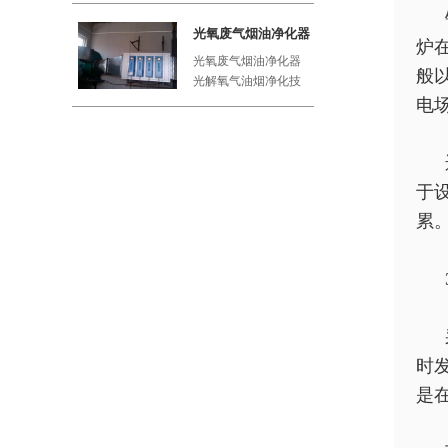
工厂、屠
光氧废气烟油净化器
炉
光氧废气烟油净化器
般
光解氧气油烟净化技
术利用紫外线与空气
电
中的氧气
于
累
时
是