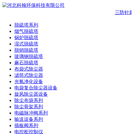
三防针刺
脱硫塔系列
烟气脱硫塔
锅炉脱硫塔
湿式脱硫塔
脱销脱硫塔
玻璃钢脱硫塔
麻石脱硫塔
布袋式除尘器
滤筒式除尘器
光氧净化设备
电袋复合除尘器设备
旋风除尘器设备
除尘布袋系列
除尘骨架系列
电磁脉冲阀系列
输送设备系列
插板阀系列
电控柜控制仪