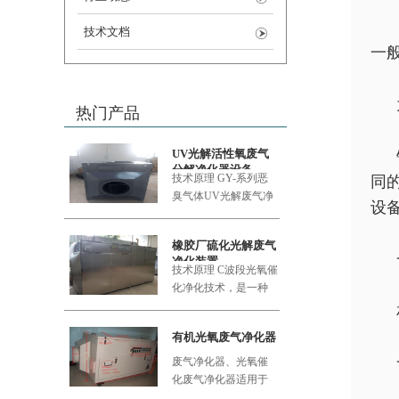
技术文档
一
热门产品
UV光解活性氧废气
分解净化器设备
技术原理 GY-系列恶
同
臭气体UV
光解废气净
设
化设备采用的大功率
橡胶厂硫化光解废气
净化装置
技术原理 C波段光氧催
化净化技术，是一种
利用新型的复合纳米
功能材料
有机光氧废气净化器
废气净化器、光氧催
化废气净化器适用于
食品加工厂、肉类加