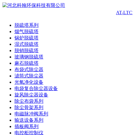
AT-LT
脱硫塔系列
烟气脱硫塔
锅炉脱硫塔
湿式脱硫塔
脱销脱硫塔
玻璃钢脱硫塔
麻石脱硫塔
布袋式除尘器
滤筒式除尘器
光氧净化设备
电袋复合除尘器设备
旋风除尘器设备
除尘布袋系列
除尘骨架系列
电磁脉冲阀系列
输送设备系列
插板阀系列
电控柜控制仪