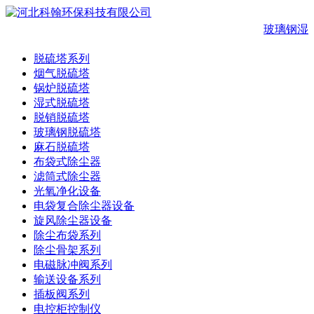
玻璃钢湿
脱硫塔系列
烟气脱硫塔
锅炉脱硫塔
湿式脱硫塔
脱销脱硫塔
玻璃钢脱硫塔
麻石脱硫塔
布袋式除尘器
滤筒式除尘器
光氧净化设备
电袋复合除尘器设备
旋风除尘器设备
除尘布袋系列
除尘骨架系列
电磁脉冲阀系列
输送设备系列
插板阀系列
电控柜控制仪