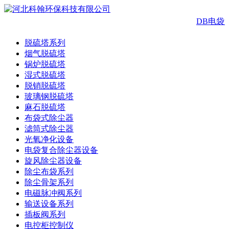
DB电袋
脱硫塔系列
烟气脱硫塔
锅炉脱硫塔
湿式脱硫塔
脱销脱硫塔
玻璃钢脱硫塔
麻石脱硫塔
布袋式除尘器
滤筒式除尘器
光氧净化设备
电袋复合除尘器设备
旋风除尘器设备
除尘布袋系列
除尘骨架系列
电磁脉冲阀系列
输送设备系列
插板阀系列
电控柜控制仪