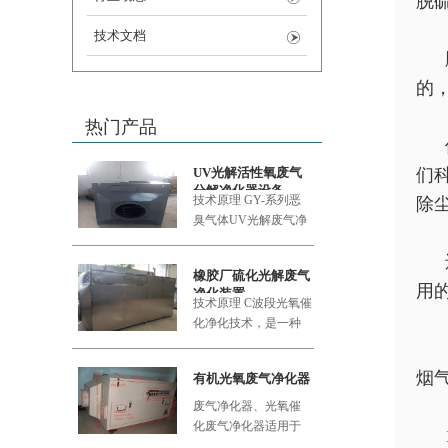
脱
技术文档
的
热门产品
UV光解活性氧废气
们
分解净化器设备
技术原理 GY-系列恶
除
臭气体UV
光解废气净
化设备采用的大功率
橡胶厂硫化光解废气
用
净化装置
技术原理 C波段光氧催
化净化技术，是一种
利用新型的复合纳米
功能材料
烟
有机光氧废气净化器
废气净化器、光氧催
化废气净化器适用于
食品加工厂、肉类加