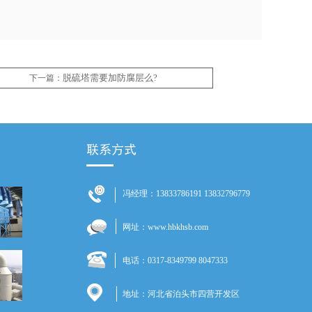
脱硫塔需要加防腐层么?
下一篇：
冯经理：13833786191 13832796779
网址：www.hbkhsb.com
电话：0317-8349799 8047333
地址：河北省泊头市四营开发区