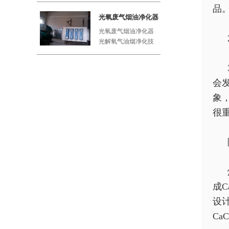
品
工厂、屠
光氧废气烟油净化器
光氧废气烟油净化器
光解氧气油烟净化技
术利用紫外线与空气
中的氧气
会
象
很
成
设
C