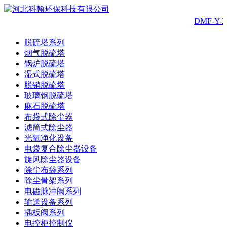
DMF-Y
脱硫塔系列
烟气脱硫塔
锅炉脱硫塔
湿式脱硫塔
脱销脱硫塔
玻璃钢脱硫塔
麻石脱硫塔
布袋式除尘器
滤筒式除尘器
光氧净化设备
电袋复合除尘器设备
旋风除尘器设备
除尘布袋系列
除尘骨架系列
电磁脉冲阀系列
输送设备系列
插板阀系列
电控柜控制仪